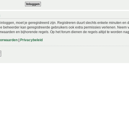
N
nloggen, moet je geregistreerd zijn. Registreren duurt slechts enkele minuten en 
De beheerder kan geregistreerde gebruikers ook extra permissies verlenen. Neem vo
rwaarden en bijhorende regels. Op het forum dienen de regels altijd te worden nag
oorwaarden
|
Privacybeleid