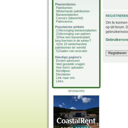
Plantenlijsten
Palmbomen
Winterharde palmbomen
Bananenplanten
REGISTRERE
Canna's (bloemriet)
Palmvarens
Om te kunnen i
op dit forum. 
Populairste artikels
1)
Verzorging bananenplanten
gebruikersvoo
2)
Verzorging van palmen
3)
Hoe een bananenplant
Gebruikersv
beschermen in de winter?
4)
De 10 winterhardste
palmbomen ter wereld
5)
Zaaien van avocado
Registreren
Handige pagina's
Exoten adressen
Veel gestelde vragen
Hoe foto's uploaden
Richtlijnen
Disclaimer
Link naar ons
Links
SPONSORS