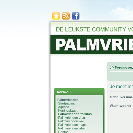
Forumoverz
Je moet in
NAVIGATIE
Gebruikersna
Palmvrienden
Startpagina
Wachtwoord:
Agenda
Kortingskaart
Palmvrienden forums
Palmvrienden chat
Palmvrienden wiki
Palmvrienden maps
Palmvrienden label
Contact