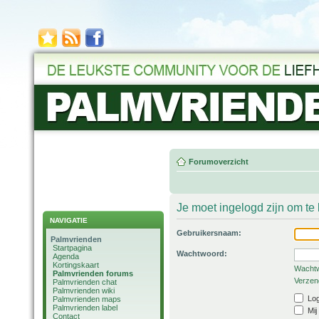
Forumoverzicht
Je moet ingelogd zijn om t
NAVIGATIE
Gebruikersnaam:
Palmvrienden
Startpagina
Wachtwoord:
Agenda
Kortingskaart
Wachtw
Palmvrienden forums
Verzend
Palmvrienden chat
Palmvrienden wiki
Log
Palmvrienden maps
Palmvrienden label
Mij
Contact