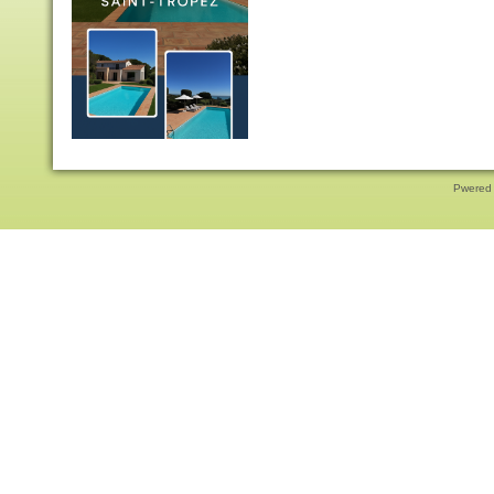
Pwered