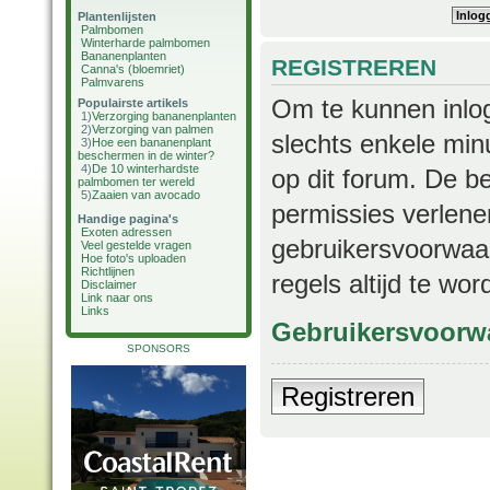
Plantenlijsten
Palmbomen
Winterharde palmbomen
Bananenplanten
REGISTREREN
Canna's (bloemriet)
Palmvarens
Om te kunnen inlog
Populairste artikels
1)
Verzorging bananenplanten
2)
Verzorging van palmen
slechts enkele min
3)
Hoe een bananenplant
beschermen in de winter?
4)
De 10 winterhardste
op dit forum. De b
palmbomen ter wereld
5)
Zaaien van avocado
permissies verlene
Handige pagina's
Exoten adressen
gebruikersvoorwaar
Veel gestelde vragen
Hoe foto's uploaden
Richtlijnen
regels altijd te wo
Disclaimer
Link naar ons
Links
Gebruikersvoorw
SPONSORS
Registreren