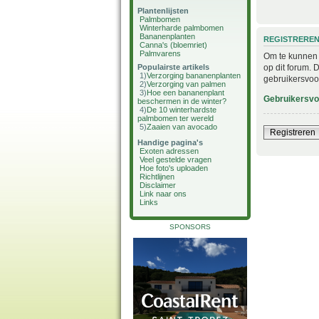
Plantenlijsten
Palmbomen
Winterharde palmbomen
Bananenplanten
REGISTRERE
Canna's (bloemriet)
Palmvarens
Om te kunnen i
op dit forum. 
Populairste artikels
1)
Verzorging bananenplanten
gebruikersvoo
2)
Verzorging van palmen
3)
Hoe een bananenplant
Gebruikersv
beschermen in de winter?
4)
De 10 winterhardste
palmbomen ter wereld
5)
Zaaien van avocado
Registreren
Handige pagina's
Exoten adressen
Veel gestelde vragen
Hoe foto's uploaden
Richtlijnen
Disclaimer
Link naar ons
Links
SPONSORS