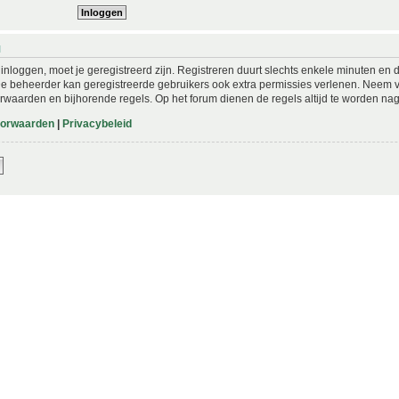
N
nloggen, moet je geregistreerd zijn. Registreren duurt slechts enkele minuten en 
De beheerder kan geregistreerde gebruikers ook extra permissies verlenen. Neem vo
rwaarden en bijhorende regels. Op het forum dienen de regels altijd te worden nag
oorwaarden
|
Privacybeleid