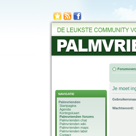
Forumoverz
Je moet in
NAVIGATIE
Gebruikersna
Palmvrienden
Startpagina
Wachtwoord:
Agenda
Kortingskaart
Palmvrienden forums
Palmvrienden chat
Palmvrienden wiki
Palmvrienden maps
Palmvrienden label
Contact