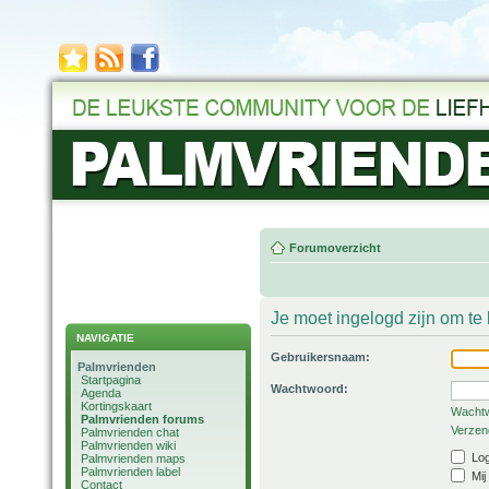
Forumoverzicht
Je moet ingelogd zijn om t
NAVIGATIE
Gebruikersnaam:
Palmvrienden
Startpagina
Wachtwoord:
Agenda
Kortingskaart
Wachtw
Palmvrienden forums
Verzend
Palmvrienden chat
Palmvrienden wiki
Log
Palmvrienden maps
Palmvrienden label
Mij
Contact