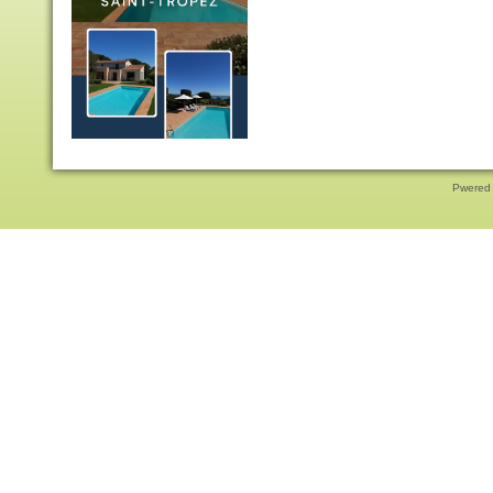
Pwered