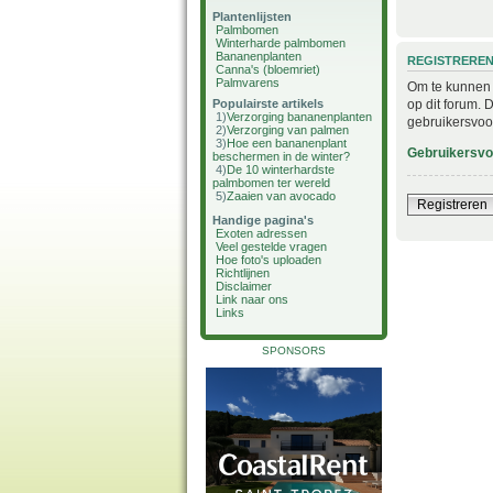
Plantenlijsten
Palmbomen
Winterharde palmbomen
Bananenplanten
REGISTRERE
Canna's (bloemriet)
Palmvarens
Om te kunnen i
op dit forum. 
Populairste artikels
1)
Verzorging bananenplanten
gebruikersvoo
2)
Verzorging van palmen
3)
Hoe een bananenplant
Gebruikersv
beschermen in de winter?
4)
De 10 winterhardste
palmbomen ter wereld
5)
Zaaien van avocado
Registreren
Handige pagina's
Exoten adressen
Veel gestelde vragen
Hoe foto's uploaden
Richtlijnen
Disclaimer
Link naar ons
Links
SPONSORS