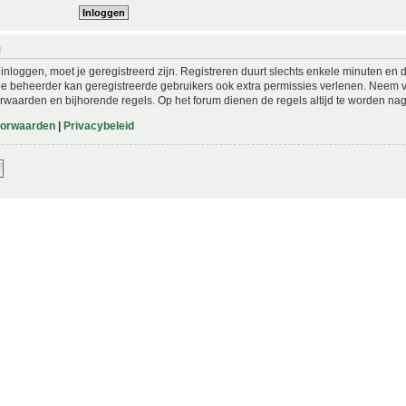
N
nloggen, moet je geregistreerd zijn. Registreren duurt slechts enkele minuten en 
De beheerder kan geregistreerde gebruikers ook extra permissies verlenen. Neem vo
rwaarden en bijhorende regels. Op het forum dienen de regels altijd te worden nag
oorwaarden
|
Privacybeleid