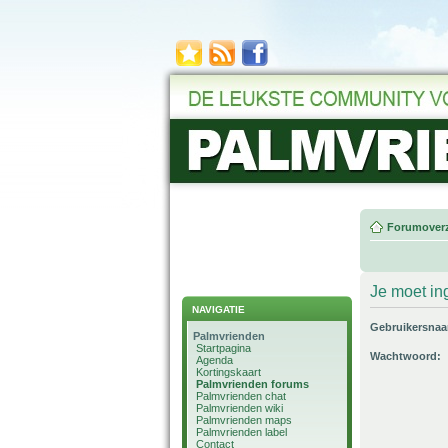
Forumoverz
Je moet in
NAVIGATIE
Gebruikersna
Palmvrienden
Startpagina
Wachtwoord:
Agenda
Kortingskaart
Palmvrienden forums
Palmvrienden chat
Palmvrienden wiki
Palmvrienden maps
Palmvrienden label
Contact