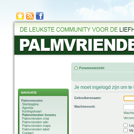
Forumoverzicht
Je moet ingelogd zijn om t
NAVIGATIE
Gebruikersnaam:
Palmvrienden
Startpagina
Wachtwoord:
Agenda
Kortingskaart
Wachtw
Palmvrienden forums
Verzend
Palmvrienden chat
Palmvrienden wiki
Log
Palmvrienden maps
Palmvrienden label
Mij
Contact