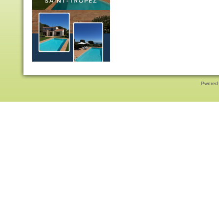
Pwered