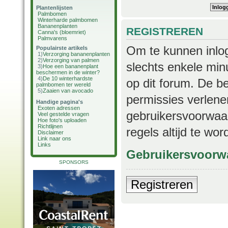
Plantenlijsten
Palmbomen
Winterharde palmbomen
Bananenplanten
REGISTREREN
Canna's (bloemriet)
Palmvarens
Om te kunnen inlog
Populairste artikels
1)
Verzorging bananenplanten
2)
Verzorging van palmen
slechts enkele min
3)
Hoe een bananenplant
beschermen in de winter?
4)
De 10 winterhardste
op dit forum. De b
palmbomen ter wereld
5)
Zaaien van avocado
permissies verlene
Handige pagina's
Exoten adressen
gebruikersvoorwaar
Veel gestelde vragen
Hoe foto's uploaden
Richtlijnen
regels altijd te wo
Disclaimer
Link naar ons
Links
Gebruikersvoorw
SPONSORS
Registreren