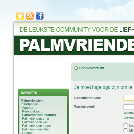
Forumoverzicht
Je moet ingelogd zijn om t
NAVIGATIE
Gebruikersnaam:
Palmvrienden
Startpagina
Wachtwoord:
Agenda
Kortingskaart
Wachtw
Palmvrienden forums
Verzend
Palmvrienden chat
Palmvrienden wiki
Log
Palmvrienden maps
Palmvrienden label
Mij
Contact