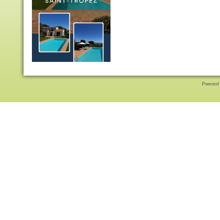
Pwered