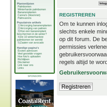
Plantenlijsten
Palmbomen
Winterharde palmbomen
Bananenplanten
REGISTREREN
Canna's (bloemriet)
Palmvarens
Om te kunnen inlog
Populairste artikels
1)
Verzorging bananenplanten
2)
Verzorging van palmen
slechts enkele min
3)
Hoe een bananenplant
beschermen in de winter?
4)
De 10 winterhardste
op dit forum. De b
palmbomen ter wereld
5)
Zaaien van avocado
permissies verlene
Handige pagina's
Exoten adressen
gebruikersvoorwaar
Veel gestelde vragen
Hoe foto's uploaden
Richtlijnen
regels altijd te wo
Disclaimer
Link naar ons
Links
Gebruikersvoorw
SPONSORS
Registreren