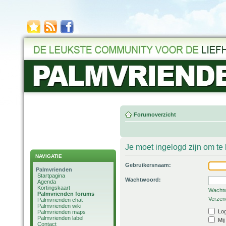
Forumoverzicht
Je moet ingelogd zijn om t
NAVIGATIE
Gebruikersnaam:
Palmvrienden
Startpagina
Wachtwoord:
Agenda
Kortingskaart
Wachtw
Palmvrienden forums
Verzend
Palmvrienden chat
Palmvrienden wiki
Log
Palmvrienden maps
Palmvrienden label
Mij
Contact