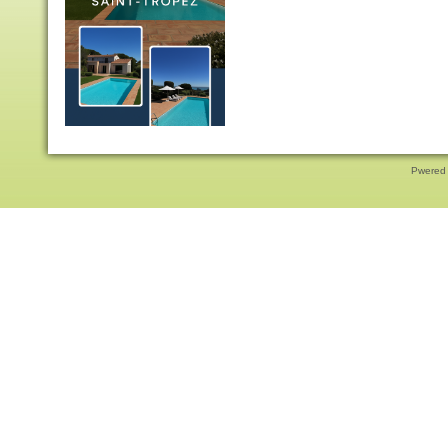
Pwered