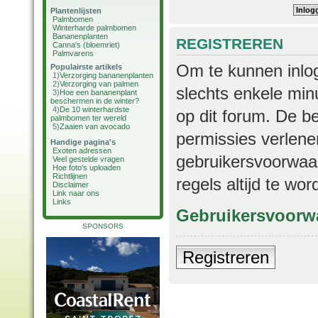
Plantenlijsten
Palmbomen
Winterharde palmbomen
Bananenplanten
REGISTREREN
Canna's (bloemriet)
Palmvarens
Om te kunnen inlog
Populairste artikels
1)
Verzorging bananenplanten
2)
Verzorging van palmen
slechts enkele min
3)
Hoe een bananenplant
beschermen in de winter?
4)
De 10 winterhardste
op dit forum. De b
palmbomen ter wereld
5)
Zaaien van avocado
permissies verlene
Handige pagina's
Exoten adressen
gebruikersvoorwaar
Veel gestelde vragen
Hoe foto's uploaden
Richtlijnen
regels altijd te wo
Disclaimer
Link naar ons
Links
Gebruikersvoorw
SPONSORS
Registreren