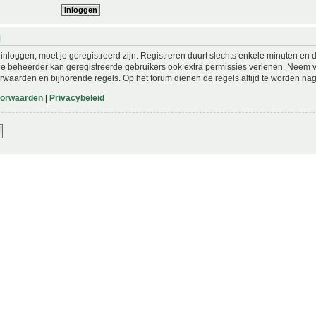
N
nloggen, moet je geregistreerd zijn. Registreren duurt slechts enkele minuten en 
De beheerder kan geregistreerde gebruikers ook extra permissies verlenen. Neem vo
rwaarden en bijhorende regels. Op het forum dienen de regels altijd te worden nag
oorwaarden
|
Privacybeleid