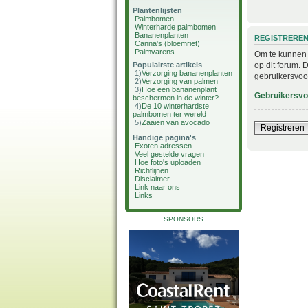
Plantenlijsten
Palmbomen
Winterharde palmbomen
Bananenplanten
REGISTRERE
Canna's (bloemriet)
Palmvarens
Om te kunnen i
op dit forum. 
Populairste artikels
1)
Verzorging bananenplanten
gebruikersvoo
2)
Verzorging van palmen
3)
Hoe een bananenplant
Gebruikersv
beschermen in de winter?
4)
De 10 winterhardste
palmbomen ter wereld
5)
Zaaien van avocado
Registreren
Handige pagina's
Exoten adressen
Veel gestelde vragen
Hoe foto's uploaden
Richtlijnen
Disclaimer
Link naar ons
Links
SPONSORS