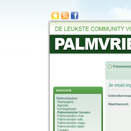
Forumoverz
Je moet in
NAVIGATIE
Gebruikersna
Palmvrienden
Startpagina
Wachtwoord:
Agenda
Kortingskaart
Palmvrienden forums
Palmvrienden chat
Palmvrienden wiki
Palmvrienden maps
Palmvrienden label
Contact