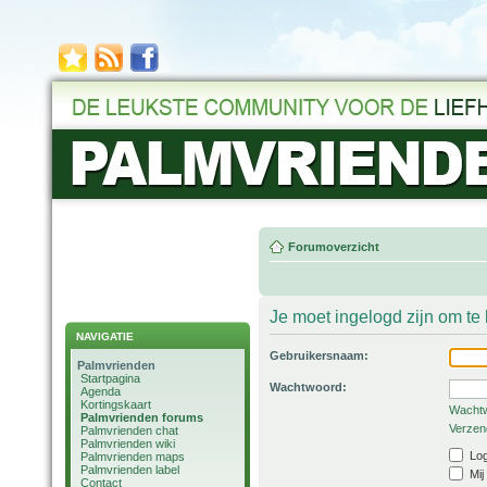
Forumoverzicht
Je moet ingelogd zijn om t
NAVIGATIE
Gebruikersnaam:
Palmvrienden
Startpagina
Wachtwoord:
Agenda
Kortingskaart
Wachtw
Palmvrienden forums
Verzend
Palmvrienden chat
Palmvrienden wiki
Log
Palmvrienden maps
Palmvrienden label
Mij
Contact