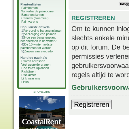
Plantenlijsten
Palmbomen
Winterharde palmbomen
Bananenplanten
REGISTREREN
Canna's (bloemriet)
Palmvarens
Om te kunnen inlog
Populairste artikels
1)
Verzorging bananenplanten
2)
Verzorging van palmen
slechts enkele min
3)
Hoe een bananenplant
beschermen in de winter?
4)
De 10 winterhardste
op dit forum. De b
palmbomen ter wereld
5)
Zaaien van avocado
permissies verlene
Handige pagina's
Exoten adressen
gebruikersvoorwaar
Veel gestelde vragen
Hoe foto's uploaden
Richtlijnen
regels altijd te wo
Disclaimer
Link naar ons
Links
Gebruikersvoorw
SPONSORS
Registreren