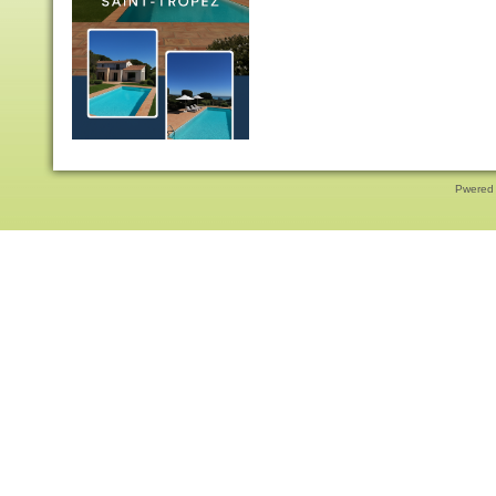
Pwered