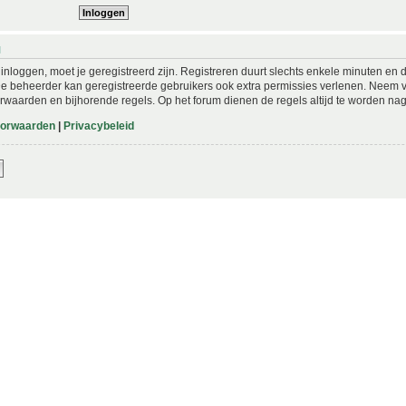
N
nloggen, moet je geregistreerd zijn. Registreren duurt slechts enkele minuten en 
De beheerder kan geregistreerde gebruikers ook extra permissies verlenen. Neem vo
rwaarden en bijhorende regels. Op het forum dienen de regels altijd te worden nag
oorwaarden
|
Privacybeleid