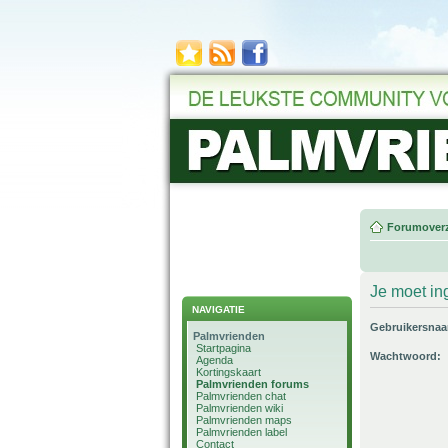
Forumoverz
Je moet in
NAVIGATIE
Gebruikersna
Palmvrienden
Startpagina
Wachtwoord:
Agenda
Kortingskaart
Palmvrienden forums
Palmvrienden chat
Palmvrienden wiki
Palmvrienden maps
Palmvrienden label
Contact