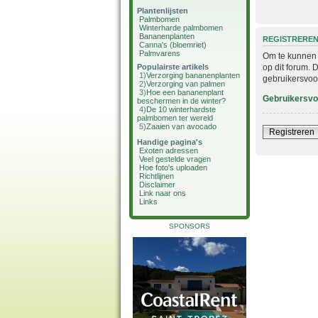
Plantenlijsten
Palmbomen
Winterharde palmbomen
Bananenplanten
REGISTRERE
Canna's (bloemriet)
Palmvarens
Om te kunnen i
op dit forum. 
Populairste artikels
1)
Verzorging bananenplanten
gebruikersvoo
2)
Verzorging van palmen
3)
Hoe een bananenplant
Gebruikersv
beschermen in de winter?
4)
De 10 winterhardste
palmbomen ter wereld
5)
Zaaien van avocado
Registreren
Handige pagina's
Exoten adressen
Veel gestelde vragen
Hoe foto's uploaden
Richtlijnen
Disclaimer
Link naar ons
Links
SPONSORS