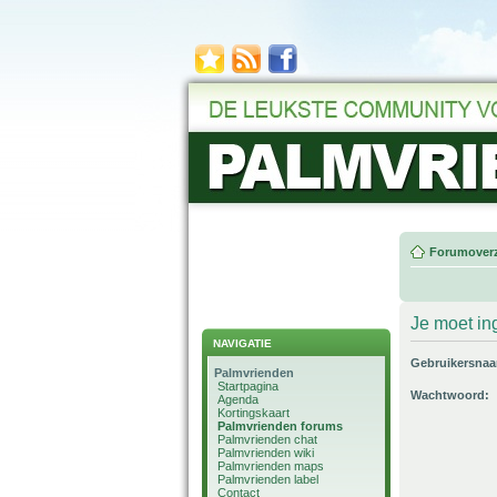
Forumoverz
Je moet in
NAVIGATIE
Gebruikersna
Palmvrienden
Startpagina
Wachtwoord:
Agenda
Kortingskaart
Palmvrienden forums
Palmvrienden chat
Palmvrienden wiki
Palmvrienden maps
Palmvrienden label
Contact