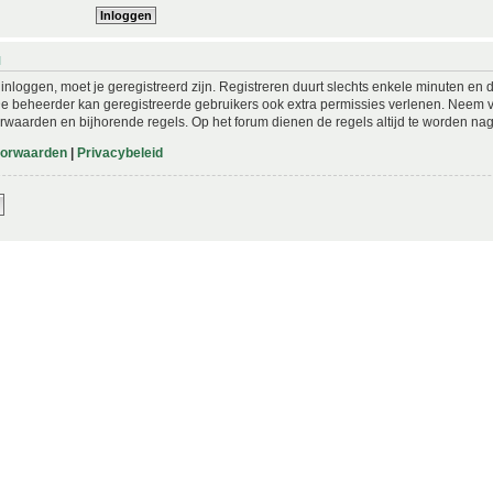
N
nloggen, moet je geregistreerd zijn. Registreren duurt slechts enkele minuten en 
De beheerder kan geregistreerde gebruikers ook extra permissies verlenen. Neem vo
rwaarden en bijhorende regels. Op het forum dienen de regels altijd te worden nag
oorwaarden
|
Privacybeleid