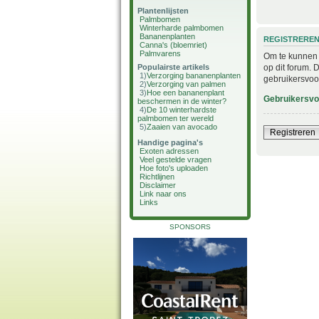
Plantenlijsten
Palmbomen
Winterharde palmbomen
Bananenplanten
REGISTRERE
Canna's (bloemriet)
Palmvarens
Om te kunnen i
op dit forum. 
Populairste artikels
1)
Verzorging bananenplanten
gebruikersvoo
2)
Verzorging van palmen
3)
Hoe een bananenplant
Gebruikersv
beschermen in de winter?
4)
De 10 winterhardste
palmbomen ter wereld
5)
Zaaien van avocado
Registreren
Handige pagina's
Exoten adressen
Veel gestelde vragen
Hoe foto's uploaden
Richtlijnen
Disclaimer
Link naar ons
Links
SPONSORS