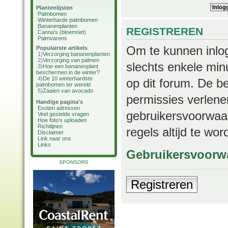
Plantenlijsten
Palmbomen
Winterharde palmbomen
Bananenplanten
REGISTREREN
Canna's (bloemriet)
Palmvarens
Om te kunnen inlog
Populairste artikels
1)
Verzorging bananenplanten
2)
Verzorging van palmen
slechts enkele min
3)
Hoe een bananenplant
beschermen in de winter?
4)
De 10 winterhardste
op dit forum. De b
palmbomen ter wereld
5)
Zaaien van avocado
permissies verlene
Handige pagina's
Exoten adressen
gebruikersvoorwaar
Veel gestelde vragen
Hoe foto's uploaden
Richtlijnen
regels altijd te wo
Disclaimer
Link naar ons
Links
Gebruikersvoorw
SPONSORS
Registreren