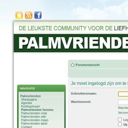
Forumoverzicht
Je moet ingelogd zijn om t
NAVIGATIE
Gebruikersnaam:
Palmvrienden
Startpagina
Wachtwoord:
Agenda
Kortingskaart
Wachtw
Palmvrienden forums
Verzend
Palmvrienden chat
Palmvrienden wiki
Log
Palmvrienden maps
Palmvrienden label
Mij
Contact