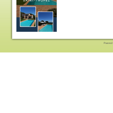
Pwered