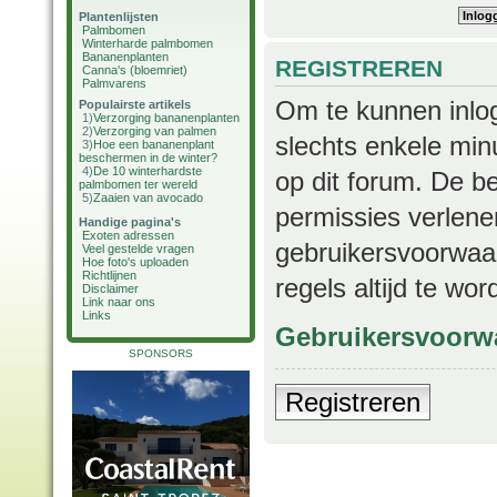
Plantenlijsten
Palmbomen
Winterharde palmbomen
Bananenplanten
REGISTREREN
Canna's (bloemriet)
Palmvarens
Om te kunnen inlog
Populairste artikels
1)
Verzorging bananenplanten
2)
Verzorging van palmen
slechts enkele min
3)
Hoe een bananenplant
beschermen in de winter?
4)
De 10 winterhardste
op dit forum. De b
palmbomen ter wereld
5)
Zaaien van avocado
permissies verlene
Handige pagina's
Exoten adressen
gebruikersvoorwaar
Veel gestelde vragen
Hoe foto's uploaden
Richtlijnen
regels altijd te wo
Disclaimer
Link naar ons
Links
Gebruikersvoorw
SPONSORS
Registreren