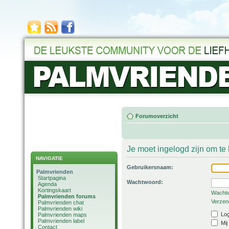
Forumoverzicht
Je moet ingelogd zijn om t
NAVIGATIE
Gebruikersnaam:
Palmvrienden
Startpagina
Wachtwoord:
Agenda
Kortingskaart
Wachtw
Palmvrienden forums
Verzend
Palmvrienden chat
Palmvrienden wiki
Log
Palmvrienden maps
Palmvrienden label
Mij
Contact