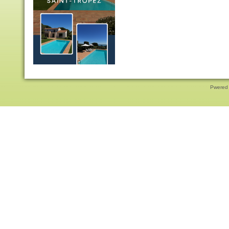
Pwered