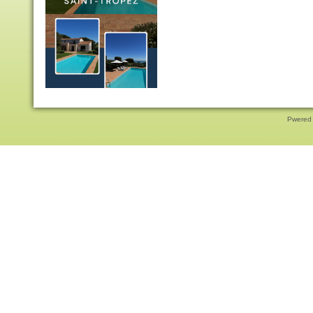
Pwered