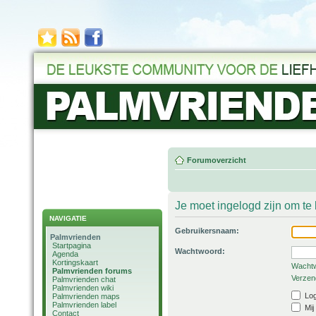
Forumoverzicht
Je moet ingelogd zijn om t
NAVIGATIE
Gebruikersnaam:
Palmvrienden
Startpagina
Wachtwoord:
Agenda
Kortingskaart
Wachtw
Palmvrienden forums
Verzend
Palmvrienden chat
Palmvrienden wiki
Log
Palmvrienden maps
Palmvrienden label
Mij
Contact