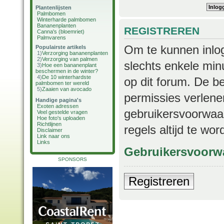
Plantenlijsten
Palmbomen
Winterharde palmbomen
Bananenplanten
REGISTREREN
Canna's (bloemriet)
Palmvarens
Om te kunnen inlog
Populairste artikels
1)
Verzorging bananenplanten
2)
Verzorging van palmen
slechts enkele min
3)
Hoe een bananenplant
beschermen in de winter?
4)
De 10 winterhardste
op dit forum. De b
palmbomen ter wereld
5)
Zaaien van avocado
permissies verlene
Handige pagina's
Exoten adressen
gebruikersvoorwaar
Veel gestelde vragen
Hoe foto's uploaden
Richtlijnen
regels altijd te wo
Disclaimer
Link naar ons
Links
Gebruikersvoorw
SPONSORS
Registreren