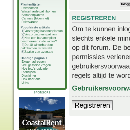
Plantenlijsten
Palmbomen
Winterharde palmbomen
Bananenplanten
REGISTREREN
Canna's (bloemriet)
Palmvarens
Om te kunnen inlog
Populairste artikels
1)
Verzorging bananenplanten
2)
Verzorging van palmen
slechts enkele min
3)
Hoe een bananenplant
beschermen in de winter?
4)
De 10 winterhardste
op dit forum. De b
palmbomen ter wereld
5)
Zaaien van avocado
permissies verlene
Handige pagina's
Exoten adressen
gebruikersvoorwaar
Veel gestelde vragen
Hoe foto's uploaden
Richtlijnen
regels altijd te wo
Disclaimer
Link naar ons
Links
Gebruikersvoorw
SPONSORS
Registreren