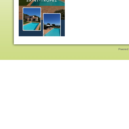
Pwered