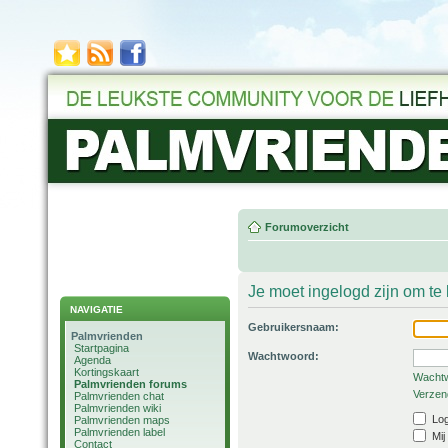
Forumoverzicht
Je moet ingelogd zijn om t
NAVIGATIE
Gebruikersnaam:
Palmvrienden
Startpagina
Wachtwoord:
Agenda
Kortingskaart
Wachtw
Palmvrienden forums
Verzend
Palmvrienden chat
Palmvrienden wiki
Log
Palmvrienden maps
Palmvrienden label
Mij
Contact