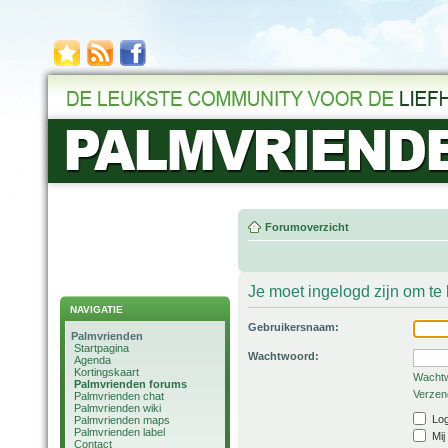
Forumoverzicht
Je moet ingelogd zijn om t
NAVIGATIE
Gebruikersnaam:
Palmvrienden
Startpagina
Wachtwoord:
Agenda
Kortingskaart
Wachtw
Palmvrienden forums
Verzend
Palmvrienden chat
Palmvrienden wiki
Log
Palmvrienden maps
Palmvrienden label
Mij
Contact