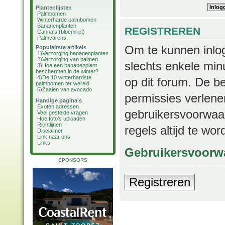
Plantenlijsten
Palmbomen
Winterharde palmbomen
Bananenplanten
REGISTREREN
Canna's (bloemriet)
Palmvarens
Om te kunnen inlog
Populairste artikels
1)
Verzorging bananenplanten
2)
Verzorging van palmen
slechts enkele min
3)
Hoe een bananenplant
beschermen in de winter?
4)
De 10 winterhardste
op dit forum. De b
palmbomen ter wereld
5)
Zaaien van avocado
permissies verlene
Handige pagina's
Exoten adressen
gebruikersvoorwaar
Veel gestelde vragen
Hoe foto's uploaden
Richtlijnen
regels altijd te wo
Disclaimer
Link naar ons
Links
Gebruikersvoorw
SPONSORS
Registreren