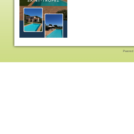
Pwered