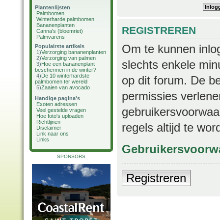
Plantenlijsten
Palmbomen
Winterharde palmbomen
Bananenplanten
REGISTREREN
Canna's (bloemriet)
Palmvarens
Om te kunnen inlog
Populairste artikels
1)
Verzorging bananenplanten
2)
Verzorging van palmen
slechts enkele min
3)
Hoe een bananenplant
beschermen in de winter?
4)
De 10 winterhardste
op dit forum. De b
palmbomen ter wereld
5)
Zaaien van avocado
permissies verlene
Handige pagina's
Exoten adressen
gebruikersvoorwaar
Veel gestelde vragen
Hoe foto's uploaden
Richtlijnen
regels altijd te wo
Disclaimer
Link naar ons
Links
Gebruikersvoorw
SPONSORS
Registreren