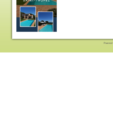
Pwered