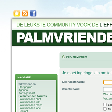
Forumoverzicht
Je moet ingelogd zijn om t
NAVIGATIE
Gebruikersnaam:
Palmvrienden
Startpagina
Wachtwoord:
Agenda
Kortingskaart
Wachtw
Palmvrienden forums
Verzend
Palmvrienden chat
Palmvrienden wiki
Log
Palmvrienden maps
Palmvrienden label
Mij
Contact