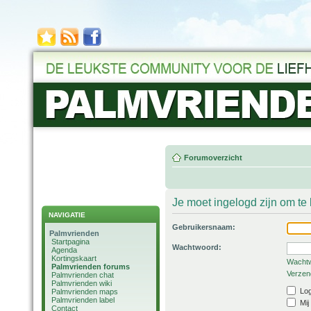
Forumoverzicht
Je moet ingelogd zijn om t
NAVIGATIE
Gebruikersnaam:
Palmvrienden
Startpagina
Wachtwoord:
Agenda
Kortingskaart
Wachtw
Palmvrienden forums
Verzend
Palmvrienden chat
Palmvrienden wiki
Log
Palmvrienden maps
Palmvrienden label
Mij
Contact