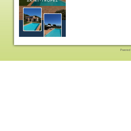
Pwered