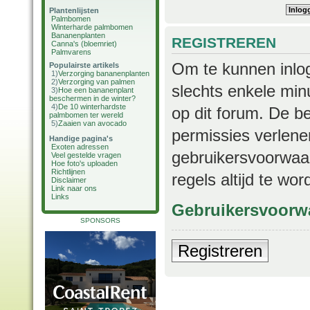
Plantenlijsten
Palmbomen
Winterharde palmbomen
Bananenplanten
REGISTREREN
Canna's (bloemriet)
Palmvarens
Om te kunnen inlog
Populairste artikels
1)
Verzorging bananenplanten
2)
Verzorging van palmen
slechts enkele min
3)
Hoe een bananenplant
beschermen in de winter?
4)
De 10 winterhardste
op dit forum. De b
palmbomen ter wereld
5)
Zaaien van avocado
permissies verlene
Handige pagina's
Exoten adressen
gebruikersvoorwaar
Veel gestelde vragen
Hoe foto's uploaden
Richtlijnen
regels altijd te wo
Disclaimer
Link naar ons
Links
Gebruikersvoorw
SPONSORS
Registreren