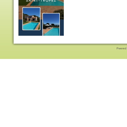
Pwered