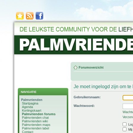
Forumoverzicht
Je moet ingelogd zijn om t
NAVIGATIE
Gebruikersnaam:
Palmvrienden
Startpagina
Wachtwoord:
Agenda
Kortingskaart
Wachtw
Palmvrienden forums
Verzend
Palmvrienden chat
Palmvrienden wiki
Log
Palmvrienden maps
Palmvrienden label
Mij
Contact