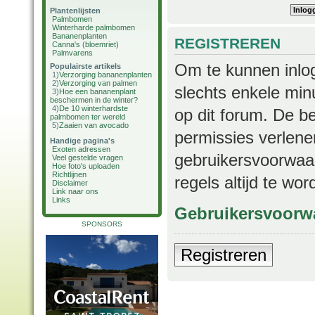
Plantenlijsten
Palmbomen
Winterharde palmbomen
Bananenplanten
REGISTREREN
Canna's (bloemriet)
Palmvarens
Om te kunnen inlog
Populairste artikels
1)
Verzorging bananenplanten
2)
Verzorging van palmen
slechts enkele min
3)
Hoe een bananenplant
beschermen in de winter?
4)
De 10 winterhardste
op dit forum. De b
palmbomen ter wereld
5)
Zaaien van avocado
permissies verlene
Handige pagina's
Exoten adressen
gebruikersvoorwaar
Veel gestelde vragen
Hoe foto's uploaden
Richtlijnen
regels altijd te wo
Disclaimer
Link naar ons
Links
Gebruikersvoorw
SPONSORS
Registreren