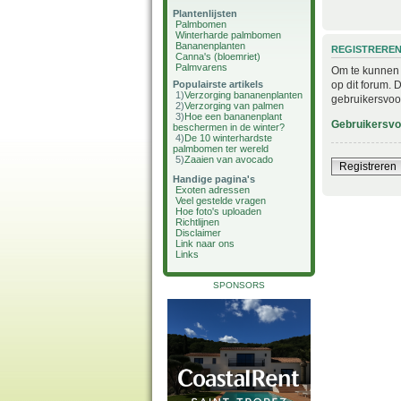
Plantenlijsten
Palmbomen
Winterharde palmbomen
Bananenplanten
REGISTRERE
Canna's (bloemriet)
Palmvarens
Om te kunnen i
op dit forum. 
Populairste artikels
1)
Verzorging bananenplanten
gebruikersvoo
2)
Verzorging van palmen
3)
Hoe een bananenplant
Gebruikersv
beschermen in de winter?
4)
De 10 winterhardste
palmbomen ter wereld
5)
Zaaien van avocado
Registreren
Handige pagina's
Exoten adressen
Veel gestelde vragen
Hoe foto's uploaden
Richtlijnen
Disclaimer
Link naar ons
Links
SPONSORS