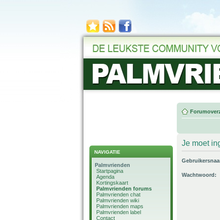
Forumoverz
Je moet in
NAVIGATIE
Gebruikersna
Palmvrienden
Startpagina
Wachtwoord:
Agenda
Kortingskaart
Palmvrienden forums
Palmvrienden chat
Palmvrienden wiki
Palmvrienden maps
Palmvrienden label
Contact