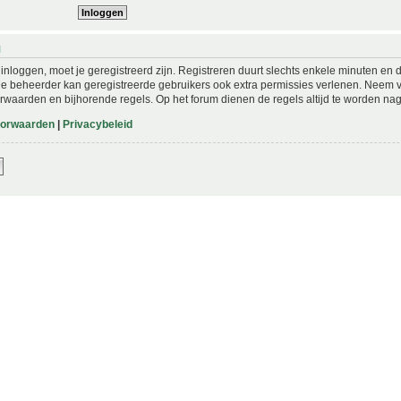
N
nloggen, moet je geregistreerd zijn. Registreren duurt slechts enkele minuten en 
De beheerder kan geregistreerde gebruikers ook extra permissies verlenen. Neem vo
rwaarden en bijhorende regels. Op het forum dienen de regels altijd te worden nag
oorwaarden
|
Privacybeleid