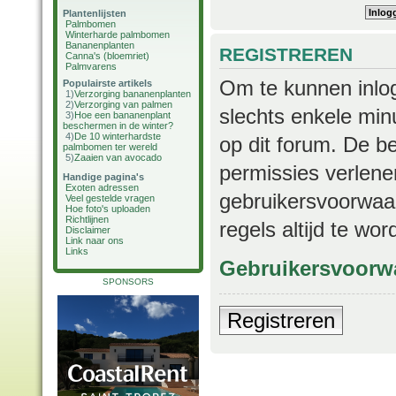
Plantenlijsten
Palmbomen
Winterharde palmbomen
Bananenplanten
REGISTREREN
Canna's (bloemriet)
Palmvarens
Om te kunnen inlog
Populairste artikels
1)
Verzorging bananenplanten
2)
Verzorging van palmen
slechts enkele min
3)
Hoe een bananenplant
beschermen in de winter?
4)
De 10 winterhardste
op dit forum. De b
palmbomen ter wereld
5)
Zaaien van avocado
permissies verlene
Handige pagina's
Exoten adressen
gebruikersvoorwaar
Veel gestelde vragen
Hoe foto's uploaden
Richtlijnen
regels altijd te wo
Disclaimer
Link naar ons
Links
Gebruikersvoorw
SPONSORS
Registreren