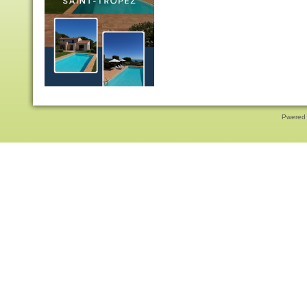
Pwered