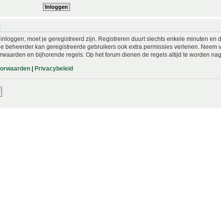
N
nloggen, moet je geregistreerd zijn. Registreren duurt slechts enkele minuten en 
De beheerder kan geregistreerde gebruikers ook extra permissies verlenen. Neem vo
rwaarden en bijhorende regels. Op het forum dienen de regels altijd te worden nag
oorwaarden
|
Privacybeleid