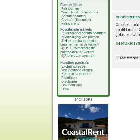
Plantenlijsten
Palmbomen
Winterharde palmbomen
Bananenplanten
REGISTRERE
Canna's (bloemriet)
Palmvarens
Om te kunnen i
op dit forum. 
Populairste artikels
1)
Verzorging bananenplanten
gebruikersvoo
2)
Verzorging van palmen
3)
Hoe een bananenplant
Gebruikersv
beschermen in de winter?
4)
De 10 winterhardste
palmbomen ter wereld
5)
Zaaien van avocado
Registreren
Handige pagina's
Exoten adressen
Veel gestelde vragen
Hoe foto's uploaden
Richtlijnen
Disclaimer
Link naar ons
Links
SPONSORS