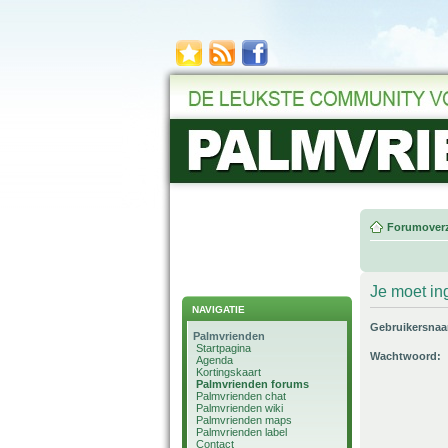
Forumoverz
Je moet in
NAVIGATIE
Gebruikersna
Palmvrienden
Startpagina
Wachtwoord:
Agenda
Kortingskaart
Palmvrienden forums
Palmvrienden chat
Palmvrienden wiki
Palmvrienden maps
Palmvrienden label
Contact