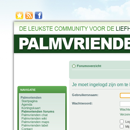
Forumoverzicht
Je moet ingelogd zijn om t
NAVIGATIE
Gebruikersnaam:
Palmvrienden
Startpagina
Wachtwoord:
Agenda
Kortingskaart
Wachtw
Palmvrienden forums
Verzend
Palmvrienden chat
Palmvrienden wiki
Log
Palmvrienden maps
Palmvrienden label
Mij
Contact