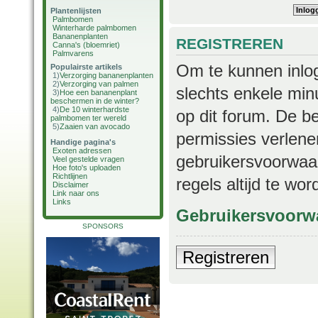
Plantenlijsten
Palmbomen
Winterharde palmbomen
Bananenplanten
REGISTREREN
Canna's (bloemriet)
Palmvarens
Om te kunnen inlog
Populairste artikels
1)
Verzorging bananenplanten
2)
Verzorging van palmen
slechts enkele min
3)
Hoe een bananenplant
beschermen in de winter?
4)
De 10 winterhardste
op dit forum. De b
palmbomen ter wereld
5)
Zaaien van avocado
permissies verlene
Handige pagina's
Exoten adressen
gebruikersvoorwaar
Veel gestelde vragen
Hoe foto's uploaden
Richtlijnen
regels altijd te wo
Disclaimer
Link naar ons
Links
Gebruikersvoorw
SPONSORS
Registreren