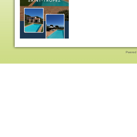
Pwered