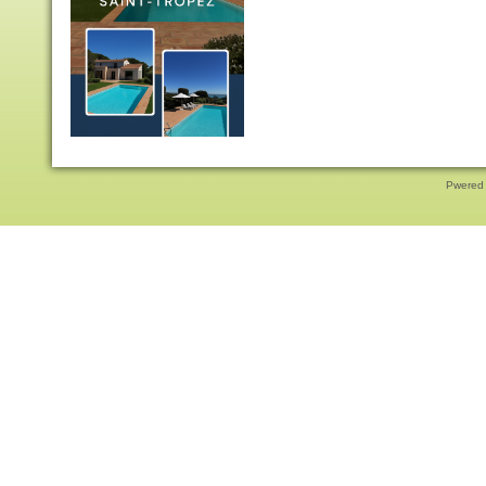
Pwered