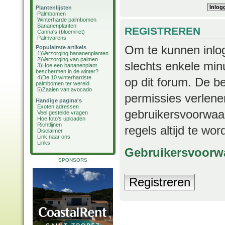
Plantenlijsten
Palmbomen
Winterharde palmbomen
Bananenplanten
REGISTREREN
Canna's (bloemriet)
Palmvarens
Om te kunnen inlog
Populairste artikels
1)
Verzorging bananenplanten
2)
Verzorging van palmen
slechts enkele min
3)
Hoe een bananenplant
beschermen in de winter?
4)
De 10 winterhardste
op dit forum. De b
palmbomen ter wereld
5)
Zaaien van avocado
permissies verlene
Handige pagina's
Exoten adressen
gebruikersvoorwaar
Veel gestelde vragen
Hoe foto's uploaden
Richtlijnen
regels altijd te wo
Disclaimer
Link naar ons
Links
Gebruikersvoorw
SPONSORS
Registreren