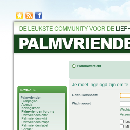
Forumoverzicht
Je moet ingelogd zijn om t
NAVIGATIE
Gebruikersnaam:
Palmvrienden
Startpagina
Wachtwoord:
Agenda
Kortingskaart
Wachtw
Palmvrienden forums
Verzend
Palmvrienden chat
Palmvrienden wiki
Log
Palmvrienden maps
Palmvrienden label
Mij
Contact