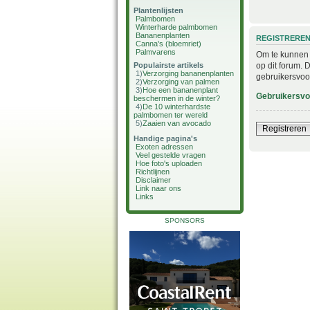
Plantenlijsten
Palmbomen
Winterharde palmbomen
Bananenplanten
REGISTRERE
Canna's (bloemriet)
Palmvarens
Om te kunnen i
op dit forum. 
Populairste artikels
1)
Verzorging bananenplanten
gebruikersvoo
2)
Verzorging van palmen
3)
Hoe een bananenplant
Gebruikersv
beschermen in de winter?
4)
De 10 winterhardste
palmbomen ter wereld
5)
Zaaien van avocado
Registreren
Handige pagina's
Exoten adressen
Veel gestelde vragen
Hoe foto's uploaden
Richtlijnen
Disclaimer
Link naar ons
Links
SPONSORS