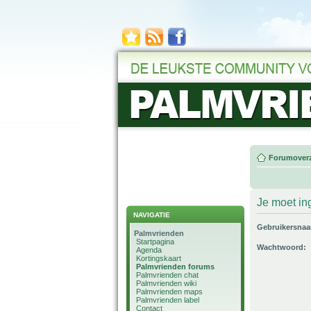
Forumoverz
Je moet in
NAVIGATIE
Gebruikersna
Palmvrienden
Startpagina
Wachtwoord:
Agenda
Kortingskaart
Palmvrienden forums
Palmvrienden chat
Palmvrienden wiki
Palmvrienden maps
Palmvrienden label
Contact