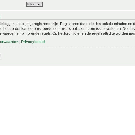
N
nloggen, moet je geregistreerd zijn. Registreren duurt slechts enkele minuten en 
De beheerder kan geregistreerde gebruikers ook extra permissies verlenen. Neem vo
rwaarden en bijhorende regels. Op het forum dienen de regels altijd te worden nag
oorwaarden
|
Privacybeleid