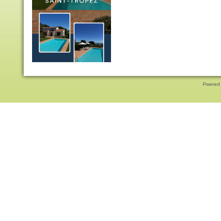
Pwered