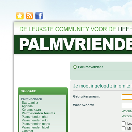
Forumoverzicht
Je moet ingelogd zijn om t
NAVIGATIE
Gebruikersnaam:
Palmvrienden
Startpagina
Wachtwoord:
Agenda
Kortingskaart
Wachtw
Palmvrienden forums
Verzend
Palmvrienden chat
Palmvrienden wiki
Log
Palmvrienden maps
Palmvrienden label
Mij
Contact