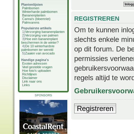
Plantenlijsten
Palmbomen
Winterharde palmbomen
Bananenplanten
REGISTREREN
Canna's (bloemriet)
Palmvarens
Om te kunnen inlog
Populairste artikels
1)
Verzorging bananenplanten
2)
Verzorging van palmen
slechts enkele min
3)
Hoe een bananenplant
beschermen in de winter?
4)
De 10 winterhardste
op dit forum. De b
palmbomen ter wereld
5)
Zaaien van avocado
permissies verlene
Handige pagina's
Exoten adressen
gebruikersvoorwaar
Veel gestelde vragen
Hoe foto's uploaden
Richtlijnen
regels altijd te wo
Disclaimer
Link naar ons
Links
Gebruikersvoorw
SPONSORS
Registreren