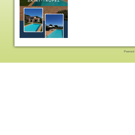
Pwered