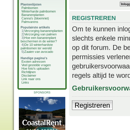
Plantenlijsten
Palmbomen
Winterharde palmbomen
Bananenplanten
REGISTREREN
Canna's (bloemriet)
Palmvarens
Om te kunnen inlog
Populairste artikels
1)
Verzorging bananenplanten
2)
Verzorging van palmen
slechts enkele min
3)
Hoe een bananenplant
beschermen in de winter?
4)
De 10 winterhardste
op dit forum. De b
palmbomen ter wereld
5)
Zaaien van avocado
permissies verlene
Handige pagina's
Exoten adressen
gebruikersvoorwaar
Veel gestelde vragen
Hoe foto's uploaden
Richtlijnen
regels altijd te wo
Disclaimer
Link naar ons
Links
Gebruikersvoorw
SPONSORS
Registreren