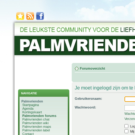
Forumoverzicht
Je moet ingelogd zijn om t
NAVIGATIE
Gebruikersnaam:
Palmvrienden
Startpagina
Wachtwoord:
Agenda
Kortingskaart
Wachtw
Palmvrienden forums
Verzend
Palmvrienden chat
Palmvrienden wiki
Log
Palmvrienden maps
Palmvrienden label
Mij
Contact