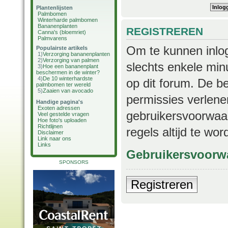
Plantenlijsten
Palmbomen
Winterharde palmbomen
Bananenplanten
REGISTREREN
Canna's (bloemriet)
Palmvarens
Om te kunnen inlog
Populairste artikels
1)
Verzorging bananenplanten
2)
Verzorging van palmen
slechts enkele min
3)
Hoe een bananenplant
beschermen in de winter?
4)
De 10 winterhardste
op dit forum. De b
palmbomen ter wereld
5)
Zaaien van avocado
permissies verlene
Handige pagina's
Exoten adressen
gebruikersvoorwaar
Veel gestelde vragen
Hoe foto's uploaden
Richtlijnen
regels altijd te wo
Disclaimer
Link naar ons
Links
Gebruikersvoorw
SPONSORS
Registreren