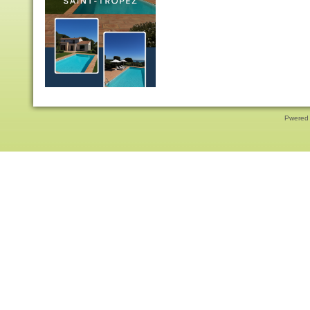
Pwered