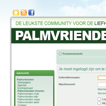
Forumoverzicht
Je moet ingelogd zijn om t
NAVIGATIE
Gebruikersnaam:
Palmvrienden
Startpagina
Wachtwoord:
Agenda
Kortingskaart
Wachtw
Palmvrienden forums
Verzend
Palmvrienden chat
Palmvrienden wiki
Log
Palmvrienden maps
Palmvrienden label
Mij
Contact