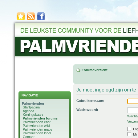
Forumoverzicht
Je moet ingelogd zijn om t
NAVIGATIE
Gebruikersnaam:
Palmvrienden
Startpagina
Wachtwoord:
Agenda
Kortingskaart
Wachtw
Palmvrienden forums
Verzend
Palmvrienden chat
Palmvrienden wiki
Log
Palmvrienden maps
Palmvrienden label
Mij
Contact