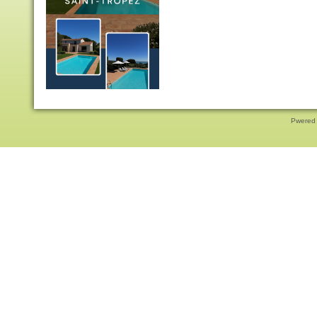
Pwered