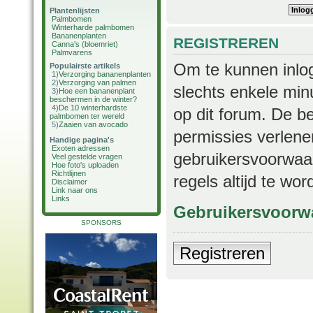
Plantenlijsten
Palmbomen
Winterharde palmbomen
Bananenplanten
REGISTREREN
Canna's (bloemriet)
Palmvarens
Om te kunnen inlog
Populairste artikels
1)
Verzorging bananenplanten
2)
Verzorging van palmen
slechts enkele min
3)
Hoe een bananenplant
beschermen in de winter?
4)
De 10 winterhardste
op dit forum. De b
palmbomen ter wereld
5)
Zaaien van avocado
permissies verlene
Handige pagina's
Exoten adressen
gebruikersvoorwaar
Veel gestelde vragen
Hoe foto's uploaden
Richtlijnen
regels altijd te wo
Disclaimer
Link naar ons
Links
Gebruikersvoorw
SPONSORS
Registreren