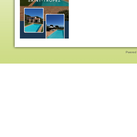
Pwered