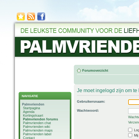
Forumoverzicht
Je moet ingelogd zijn om t
NAVIGATIE
Gebruikersnaam:
Palmvrienden
Startpagina
Wachtwoord:
Agenda
Kortingskaart
Wachtw
Palmvrienden forums
Verzend
Palmvrienden chat
Palmvrienden wiki
Log
Palmvrienden maps
Palmvrienden label
Mij
Contact