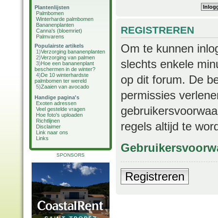
Plantenlijsten
Palmbomen
Winterharde palmbomen
Bananenplanten
REGISTREREN
Canna's (bloemriet)
Palmvarens
Om te kunnen inlog
Populairste artikels
1)
Verzorging bananenplanten
2)
Verzorging van palmen
slechts enkele min
3)
Hoe een bananenplant
beschermen in de winter?
4)
De 10 winterhardste
op dit forum. De b
palmbomen ter wereld
5)
Zaaien van avocado
permissies verlene
Handige pagina's
Exoten adressen
gebruikersvoorwaar
Veel gestelde vragen
Hoe foto's uploaden
Richtlijnen
regels altijd te wo
Disclaimer
Link naar ons
Links
Gebruikersvoorw
SPONSORS
Registreren