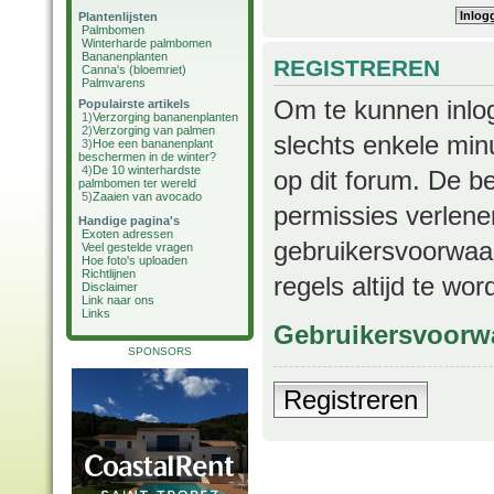
Plantenlijsten
Palmbomen
Winterharde palmbomen
Bananenplanten
REGISTREREN
Canna's (bloemriet)
Palmvarens
Om te kunnen inlog
Populairste artikels
1)
Verzorging bananenplanten
2)
Verzorging van palmen
slechts enkele min
3)
Hoe een bananenplant
beschermen in de winter?
4)
De 10 winterhardste
op dit forum. De b
palmbomen ter wereld
5)
Zaaien van avocado
permissies verlene
Handige pagina's
Exoten adressen
gebruikersvoorwaar
Veel gestelde vragen
Hoe foto's uploaden
Richtlijnen
regels altijd te wo
Disclaimer
Link naar ons
Links
Gebruikersvoorw
SPONSORS
Registreren