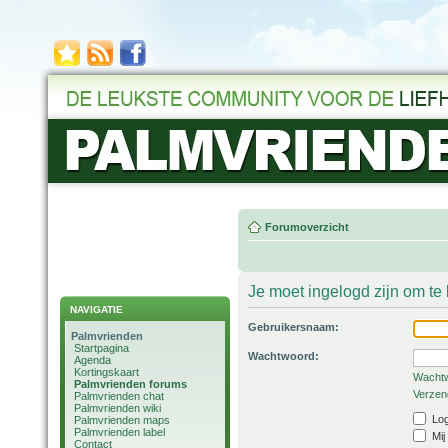
Forumoverzicht
Je moet ingelogd zijn om t
NAVIGATIE
Gebruikersnaam:
Palmvrienden
Startpagina
Wachtwoord:
Agenda
Kortingskaart
Wachtw
Palmvrienden forums
Verzend
Palmvrienden chat
Palmvrienden wiki
Log
Palmvrienden maps
Palmvrienden label
Mij
Contact