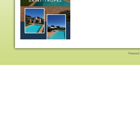
Pwered