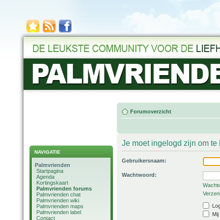
Forumoverzicht
Je moet ingelogd zijn om t
NAVIGATIE
Gebruikersnaam:
Palmvrienden
Startpagina
Wachtwoord:
Agenda
Kortingskaart
Wachtw
Palmvrienden forums
Verzend
Palmvrienden chat
Palmvrienden wiki
Log
Palmvrienden maps
Palmvrienden label
Mij
Contact