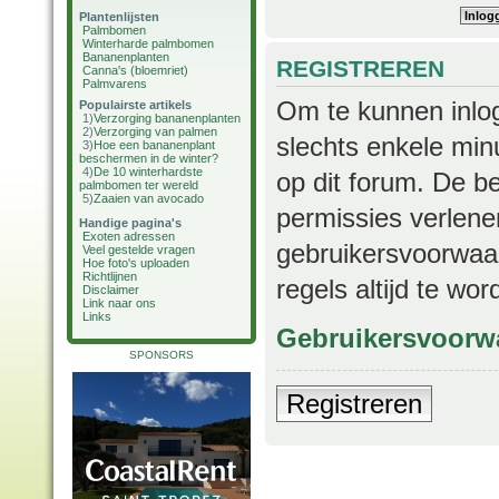
Plantenlijsten
Palmbomen
Winterharde palmbomen
Bananenplanten
REGISTREREN
Canna's (bloemriet)
Palmvarens
Om te kunnen inlog
Populairste artikels
1)
Verzorging bananenplanten
2)
Verzorging van palmen
slechts enkele min
3)
Hoe een bananenplant
beschermen in de winter?
4)
De 10 winterhardste
op dit forum. De b
palmbomen ter wereld
5)
Zaaien van avocado
permissies verlene
Handige pagina's
Exoten adressen
gebruikersvoorwaar
Veel gestelde vragen
Hoe foto's uploaden
Richtlijnen
regels altijd te wo
Disclaimer
Link naar ons
Links
Gebruikersvoorw
SPONSORS
Registreren