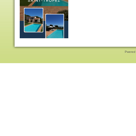
Pwered