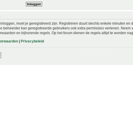
N
nloggen, moet je geregistreerd zijn. Registreren duurt slechts enkele minuten en 
De beheerder kan geregistreerde gebruikers ook extra permissies verlenen. Neem vo
rwaarden en bijhorende regels. Op het forum dienen de regels altijd te worden nag
oorwaarden
|
Privacybeleid