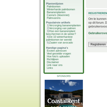
Plantenlijsten
Palmbomen
Winterharde palmbomen
Bananenplanten
REGISTRERE
Canna's (bloemriet)
Palmvarens
Om te kunnen i
op dit forum. 
Populairste artikels
1)
Verzorging bananenplanten
gebruikersvoo
2)
Verzorging van palmen
3)
Hoe een bananenplant
Gebruikersv
beschermen in de winter?
4)
De 10 winterhardste
palmbomen ter wereld
5)
Zaaien van avocado
Registreren
Handige pagina's
Exoten adressen
Veel gestelde vragen
Hoe foto's uploaden
Richtlijnen
Disclaimer
Link naar ons
Links
SPONSORS