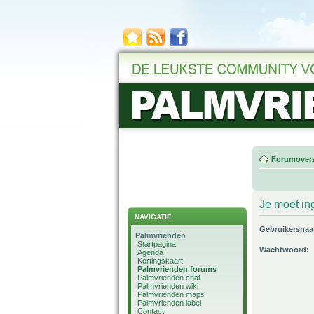
Forumoverz
Je moet in
NAVIGATIE
Gebruikersna
Palmvrienden
Startpagina
Wachtwoord:
Agenda
Kortingskaart
Palmvrienden forums
Palmvrienden chat
Palmvrienden wiki
Palmvrienden maps
Palmvrienden label
Contact