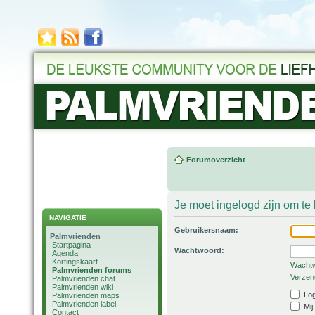
Forumoverzicht
Je moet ingelogd zijn om t
NAVIGATIE
Gebruikersnaam:
Palmvrienden
Startpagina
Wachtwoord:
Agenda
Kortingskaart
Wachtw
Palmvrienden forums
Verzend
Palmvrienden chat
Palmvrienden wiki
Log
Palmvrienden maps
Palmvrienden label
Mij
Contact