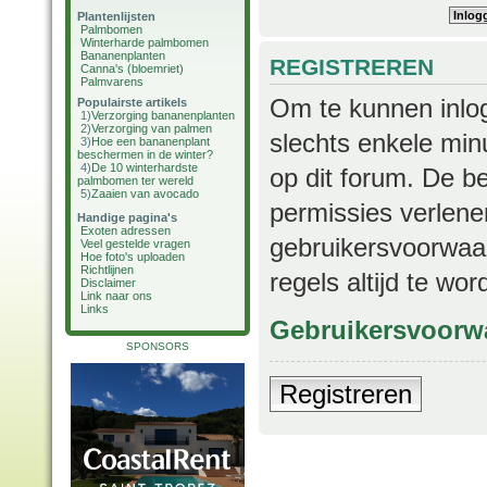
Plantenlijsten
Palmbomen
Winterharde palmbomen
Bananenplanten
REGISTREREN
Canna's (bloemriet)
Palmvarens
Om te kunnen inlog
Populairste artikels
1)
Verzorging bananenplanten
2)
Verzorging van palmen
slechts enkele min
3)
Hoe een bananenplant
beschermen in de winter?
4)
De 10 winterhardste
op dit forum. De b
palmbomen ter wereld
5)
Zaaien van avocado
permissies verlene
Handige pagina's
Exoten adressen
gebruikersvoorwaar
Veel gestelde vragen
Hoe foto's uploaden
Richtlijnen
regels altijd te wo
Disclaimer
Link naar ons
Links
Gebruikersvoorw
SPONSORS
Registreren