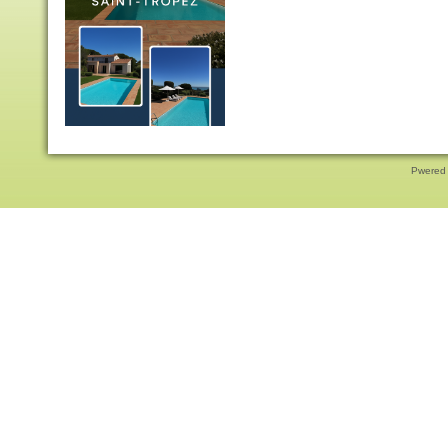
Pwered