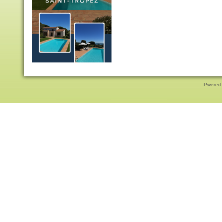
Pwered