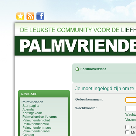
Forumoverzicht
Je moet ingelogd zijn om t
NAVIGATIE
Gebruikersnaam:
Palmvrienden
Startpagina
Wachtwoord:
Agenda
Kortingskaart
Wachtw
Palmvrienden forums
Verzend
Palmvrienden chat
Palmvrienden wiki
Log
Palmvrienden maps
Palmvrienden label
Mij
Contact