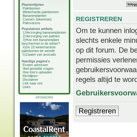
Plantenlijsten
Palmbomen
Winterharde palmbomen
Bananenplanten
REGISTREREN
Canna's (bloemriet)
Palmvarens
Om te kunnen inlog
Populairste artikels
1)
Verzorging bananenplanten
2)
Verzorging van palmen
slechts enkele min
3)
Hoe een bananenplant
beschermen in de winter?
4)
De 10 winterhardste
op dit forum. De b
palmbomen ter wereld
5)
Zaaien van avocado
permissies verlene
Handige pagina's
Exoten adressen
gebruikersvoorwaar
Veel gestelde vragen
Hoe foto's uploaden
Richtlijnen
regels altijd te wo
Disclaimer
Link naar ons
Links
Gebruikersvoorw
SPONSORS
Registreren