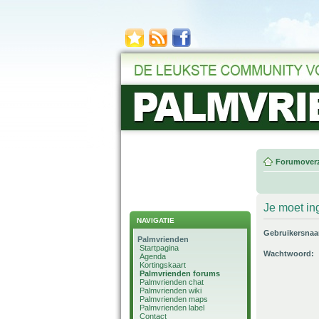
Forumoverz
Je moet in
NAVIGATIE
Gebruikersna
Palmvrienden
Startpagina
Wachtwoord:
Agenda
Kortingskaart
Palmvrienden forums
Palmvrienden chat
Palmvrienden wiki
Palmvrienden maps
Palmvrienden label
Contact