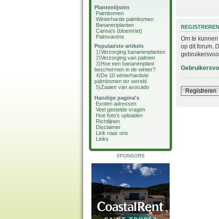
Plantenlijsten
Palmbomen
Winterharde palmbomen
Bananenplanten
REGISTRERE
Canna's (bloemriet)
Palmvarens
Om te kunnen i
op dit forum. 
Populairste artikels
1)
Verzorging bananenplanten
gebruikersvoo
2)
Verzorging van palmen
3)
Hoe een bananenplant
Gebruikersv
beschermen in de winter?
4)
De 10 winterhardste
palmbomen ter wereld
5)
Zaaien van avocado
Registreren
Handige pagina's
Exoten adressen
Veel gestelde vragen
Hoe foto's uploaden
Richtlijnen
Disclaimer
Link naar ons
Links
SPONSORS