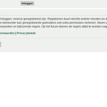
N
nloggen, moet je geregistreerd zijn. Registreren duurt slechts enkele minuten en 
De beheerder kan geregistreerde gebruikers ook extra permissies verlenen. Neem vo
rwaarden en bijhorende regels. Op het forum dienen de regels altijd te worden nag
oorwaarden
|
Privacybeleid