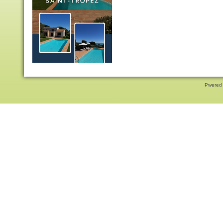
Pwered