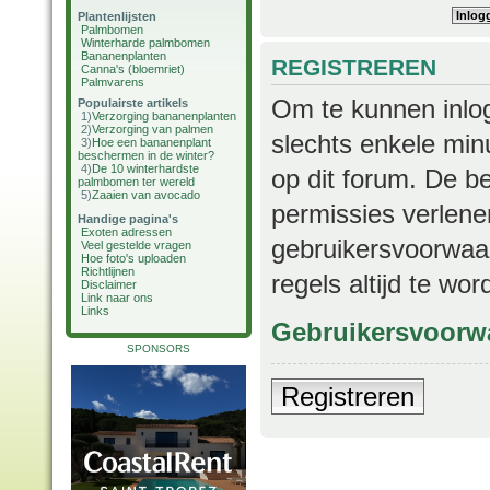
Plantenlijsten
Palmbomen
Winterharde palmbomen
Bananenplanten
REGISTREREN
Canna's (bloemriet)
Palmvarens
Om te kunnen inlog
Populairste artikels
1)
Verzorging bananenplanten
2)
Verzorging van palmen
slechts enkele min
3)
Hoe een bananenplant
beschermen in de winter?
4)
De 10 winterhardste
op dit forum. De b
palmbomen ter wereld
5)
Zaaien van avocado
permissies verlene
Handige pagina's
Exoten adressen
gebruikersvoorwaar
Veel gestelde vragen
Hoe foto's uploaden
Richtlijnen
regels altijd te wo
Disclaimer
Link naar ons
Links
Gebruikersvoorw
SPONSORS
Registreren