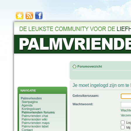
Forumoverzicht
Je moet ingelogd zijn om t
NAVIGATIE
Gebruikersnaam:
Palmvrienden
Startpagina
Wachtwoord:
Agenda
Kortingskaart
Wachtw
Palmvrienden forums
Verzend
Palmvrienden chat
Palmvrienden wiki
Log
Palmvrienden maps
Palmvrienden label
Mij
Contact