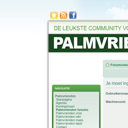
Forumoverz
Je moet in
NAVIGATIE
Gebruikersna
Palmvrienden
Startpagina
Wachtwoord:
Agenda
Kortingskaart
Palmvrienden forums
Palmvrienden chat
Palmvrienden wiki
Palmvrienden maps
Palmvrienden label
Contact