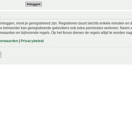
N
nloggen, moet je geregistreerd zijn. Registreren duurt slechts enkele minuten en 
De beheerder kan geregistreerde gebruikers ook extra permissies verlenen. Neem vo
rwaarden en bijhorende regels. Op het forum dienen de regels altijd te worden nag
oorwaarden
|
Privacybeleid