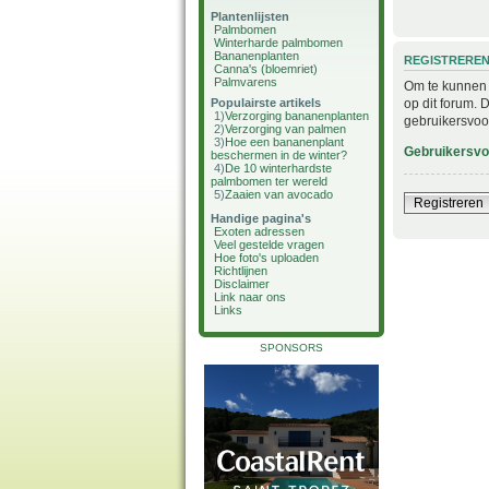
Plantenlijsten
Palmbomen
Winterharde palmbomen
Bananenplanten
REGISTRERE
Canna's (bloemriet)
Palmvarens
Om te kunnen i
op dit forum. 
Populairste artikels
1)
Verzorging bananenplanten
gebruikersvoo
2)
Verzorging van palmen
3)
Hoe een bananenplant
Gebruikersv
beschermen in de winter?
4)
De 10 winterhardste
palmbomen ter wereld
5)
Zaaien van avocado
Registreren
Handige pagina's
Exoten adressen
Veel gestelde vragen
Hoe foto's uploaden
Richtlijnen
Disclaimer
Link naar ons
Links
SPONSORS