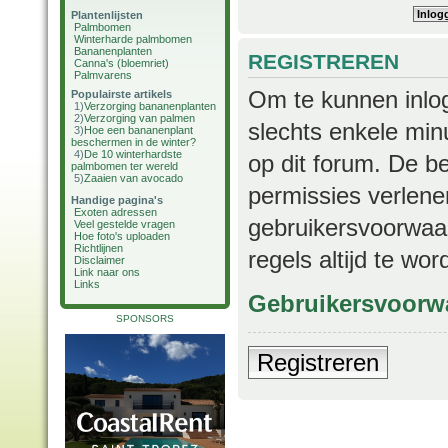
Plantenlijsten
Palmbomen
Winterharde palmbomen
Bananenplanten
REGISTREREN
Canna's (bloemriet)
Palmvarens
Om te kunnen inlog
Populairste artikels
1)
Verzorging bananenplanten
2)
Verzorging van palmen
slechts enkele min
3)
Hoe een bananenplant
beschermen in de winter?
4)
De 10 winterhardste
op dit forum. De b
palmbomen ter wereld
5)
Zaaien van avocado
permissies verlene
Handige pagina's
Exoten adressen
gebruikersvoorwaar
Veel gestelde vragen
Hoe foto's uploaden
Richtlijnen
regels altijd te wo
Disclaimer
Link naar ons
Links
Gebruikersvoorw
SPONSORS
Registreren