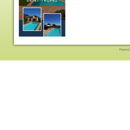
Pwered