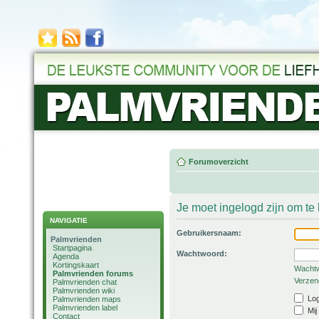
Forumoverzicht
Je moet ingelogd zijn om t
NAVIGATIE
Gebruikersnaam:
Palmvrienden
Startpagina
Wachtwoord:
Agenda
Kortingskaart
Wachtw
Palmvrienden forums
Verzend
Palmvrienden chat
Palmvrienden wiki
Log
Palmvrienden maps
Palmvrienden label
Mij
Contact