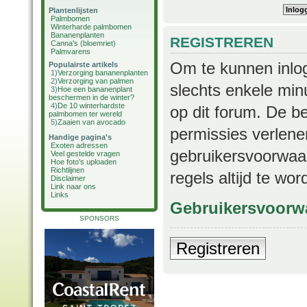
Plantenlijsten
Palmbomen
Winterharde palmbomen
Bananenplanten
REGISTREREN
Canna's (bloemriet)
Palmvarens
Om te kunnen inlog
Populairste artikels
1)
Verzorging bananenplanten
2)
Verzorging van palmen
slechts enkele min
3)
Hoe een bananenplant
beschermen in de winter?
4)
De 10 winterhardste
op dit forum. De b
palmbomen ter wereld
5)
Zaaien van avocado
permissies verlene
Handige pagina's
Exoten adressen
gebruikersvoorwaar
Veel gestelde vragen
Hoe foto's uploaden
Richtlijnen
regels altijd te wo
Disclaimer
Link naar ons
Links
Gebruikersvoorw
SPONSORS
Registreren