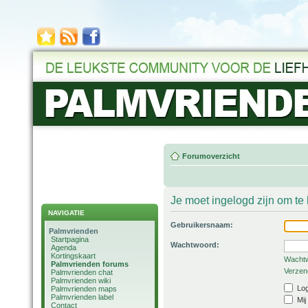
Forumoverzicht
Je moet ingelogd zijn om t
NAVIGATIE
Gebruikersnaam:
Palmvrienden
Startpagina
Wachtwoord:
Agenda
Kortingskaart
Wachtw
Palmvrienden forums
Verzend
Palmvrienden chat
Palmvrienden wiki
Log
Palmvrienden maps
Palmvrienden label
Mij
Contact