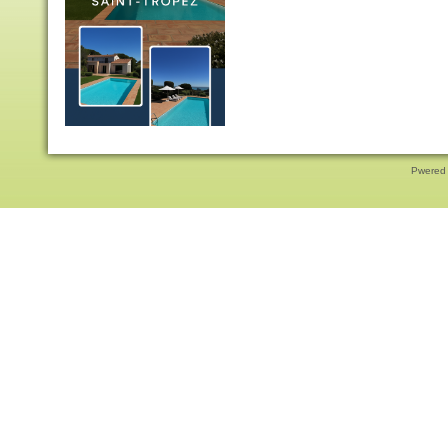
Pwered