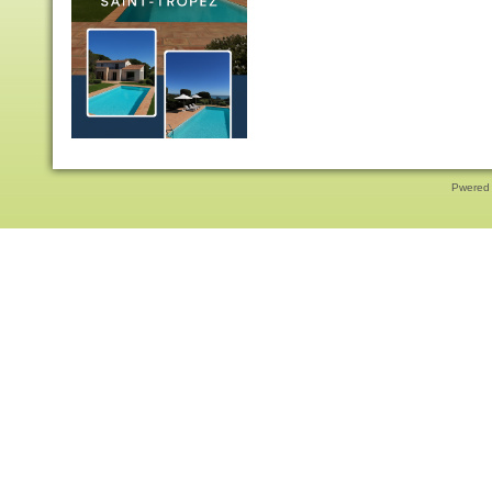
Pwered