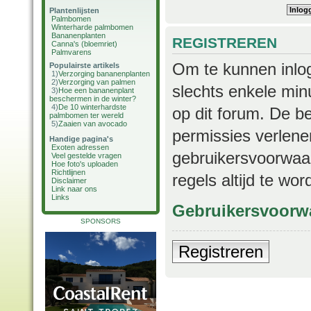
Plantenlijsten
Palmbomen
Winterharde palmbomen
Bananenplanten
REGISTREREN
Canna's (bloemriet)
Palmvarens
Om te kunnen inlog
Populairste artikels
1)
Verzorging bananenplanten
2)
Verzorging van palmen
slechts enkele min
3)
Hoe een bananenplant
beschermen in de winter?
4)
De 10 winterhardste
op dit forum. De b
palmbomen ter wereld
5)
Zaaien van avocado
permissies verlene
Handige pagina's
Exoten adressen
gebruikersvoorwaar
Veel gestelde vragen
Hoe foto's uploaden
Richtlijnen
regels altijd te wo
Disclaimer
Link naar ons
Links
Gebruikersvoorw
SPONSORS
Registreren