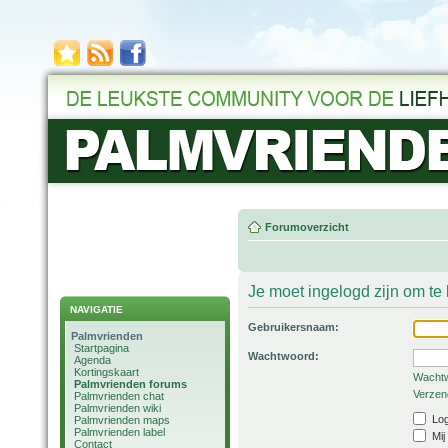
Forumoverzicht
Je moet ingelogd zijn om t
NAVIGATIE
Gebruikersnaam:
Palmvrienden
Startpagina
Wachtwoord:
Agenda
Kortingskaart
Wachtw
Palmvrienden forums
Verzend
Palmvrienden chat
Palmvrienden wiki
Log
Palmvrienden maps
Palmvrienden label
Mij
Contact