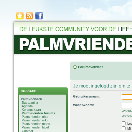
Forumoverzicht
Je moet ingelogd zijn om t
NAVIGATIE
Gebruikersnaam:
Palmvrienden
Startpagina
Wachtwoord:
Agenda
Kortingskaart
Wachtw
Palmvrienden forums
Verzend
Palmvrienden chat
Palmvrienden wiki
Log
Palmvrienden maps
Palmvrienden label
Mij
Contact