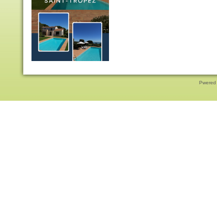
Pwered