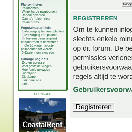
Plantenlijsten
Palmbomen
Winterharde palmbomen
Bananenplanten
REGISTREREN
Canna's (bloemriet)
Palmvarens
Om te kunnen inlog
Populairste artikels
1)
Verzorging bananenplanten
2)
Verzorging van palmen
slechts enkele min
3)
Hoe een bananenplant
beschermen in de winter?
4)
De 10 winterhardste
op dit forum. De b
palmbomen ter wereld
5)
Zaaien van avocado
permissies verlene
Handige pagina's
Exoten adressen
gebruikersvoorwaar
Veel gestelde vragen
Hoe foto's uploaden
Richtlijnen
regels altijd te wo
Disclaimer
Link naar ons
Links
Gebruikersvoorw
SPONSORS
Registreren