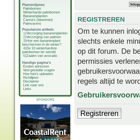
Plantenlijsten
Palmbomen
Winterharde palmbomen
Bananenplanten
REGISTREREN
Canna's (bloemriet)
Palmvarens
Om te kunnen inlog
Populairste artikels
1)
Verzorging bananenplanten
2)
Verzorging van palmen
slechts enkele min
3)
Hoe een bananenplant
beschermen in de winter?
4)
De 10 winterhardste
op dit forum. De b
palmbomen ter wereld
5)
Zaaien van avocado
permissies verlene
Handige pagina's
Exoten adressen
gebruikersvoorwaar
Veel gestelde vragen
Hoe foto's uploaden
Richtlijnen
regels altijd te wo
Disclaimer
Link naar ons
Links
Gebruikersvoorw
SPONSORS
Registreren