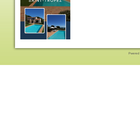
Pwered