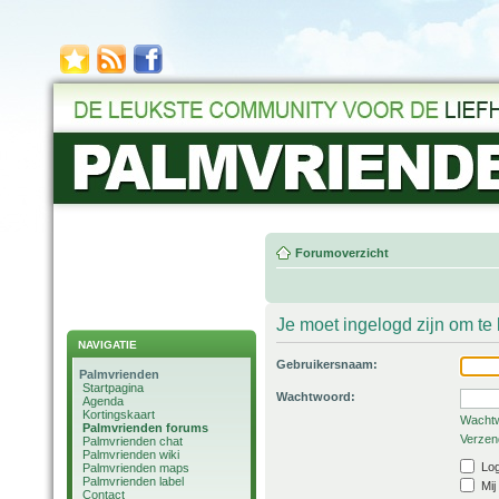
Forumoverzicht
Je moet ingelogd zijn om t
NAVIGATIE
Gebruikersnaam:
Palmvrienden
Startpagina
Wachtwoord:
Agenda
Kortingskaart
Wachtw
Palmvrienden forums
Verzend
Palmvrienden chat
Palmvrienden wiki
Log
Palmvrienden maps
Palmvrienden label
Mij
Contact