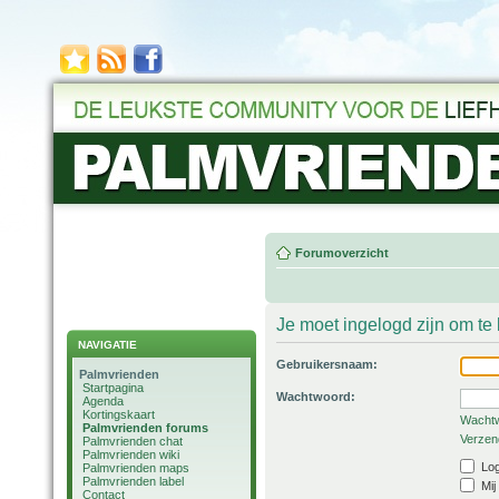
Forumoverzicht
Je moet ingelogd zijn om t
NAVIGATIE
Gebruikersnaam:
Palmvrienden
Startpagina
Wachtwoord:
Agenda
Kortingskaart
Wachtw
Palmvrienden forums
Verzend
Palmvrienden chat
Palmvrienden wiki
Log
Palmvrienden maps
Palmvrienden label
Mij
Contact