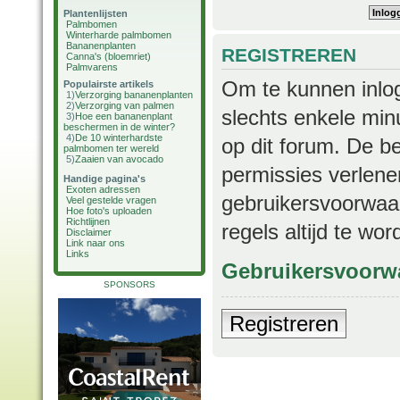
Plantenlijsten
Palmbomen
Winterharde palmbomen
Bananenplanten
REGISTREREN
Canna's (bloemriet)
Palmvarens
Om te kunnen inlog
Populairste artikels
1)
Verzorging bananenplanten
2)
Verzorging van palmen
slechts enkele min
3)
Hoe een bananenplant
beschermen in de winter?
4)
De 10 winterhardste
op dit forum. De b
palmbomen ter wereld
5)
Zaaien van avocado
permissies verlene
Handige pagina's
Exoten adressen
gebruikersvoorwaar
Veel gestelde vragen
Hoe foto's uploaden
Richtlijnen
regels altijd te wo
Disclaimer
Link naar ons
Links
Gebruikersvoorw
SPONSORS
Registreren