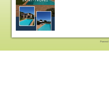
Pwered