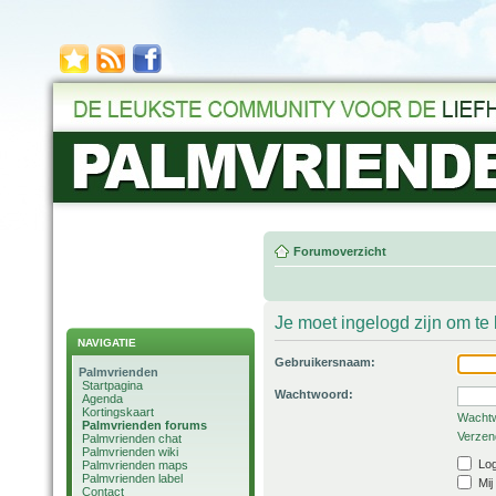
Forumoverzicht
Je moet ingelogd zijn om t
NAVIGATIE
Gebruikersnaam:
Palmvrienden
Startpagina
Wachtwoord:
Agenda
Kortingskaart
Wachtw
Palmvrienden forums
Verzend
Palmvrienden chat
Palmvrienden wiki
Log
Palmvrienden maps
Palmvrienden label
Mij
Contact