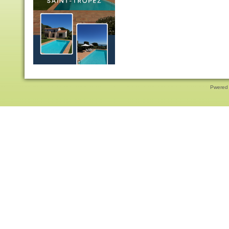
Pwered