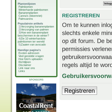
Plantenlijsten
Palmbomen
Winterharde palmbomen
Bananenplanten
REGISTREREN
Canna's (bloemriet)
Palmvarens
Om te kunnen inlog
Populairste artikels
1)
Verzorging bananenplanten
2)
Verzorging van palmen
slechts enkele min
3)
Hoe een bananenplant
beschermen in de winter?
4)
De 10 winterhardste
op dit forum. De b
palmbomen ter wereld
5)
Zaaien van avocado
permissies verlene
Handige pagina's
Exoten adressen
gebruikersvoorwaar
Veel gestelde vragen
Hoe foto's uploaden
Richtlijnen
regels altijd te wo
Disclaimer
Link naar ons
Links
Gebruikersvoorw
SPONSORS
Registreren