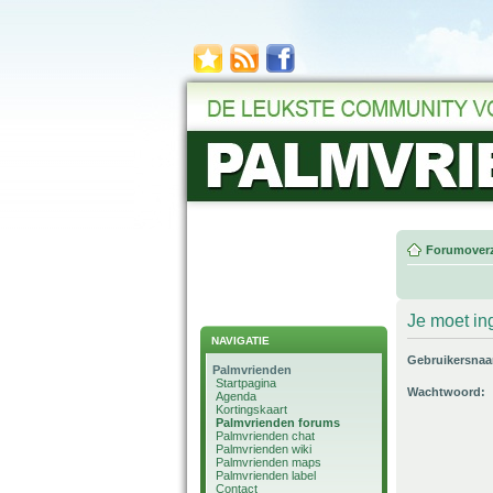
Forumoverz
Je moet in
NAVIGATIE
Gebruikersna
Palmvrienden
Startpagina
Wachtwoord:
Agenda
Kortingskaart
Palmvrienden forums
Palmvrienden chat
Palmvrienden wiki
Palmvrienden maps
Palmvrienden label
Contact