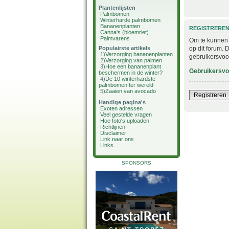
Plantenlijsten
Palmbomen
Winterharde palmbomen
Bananenplanten
REGISTRERE
Canna's (bloemriet)
Palmvarens
Om te kunnen i
op dit forum. 
Populairste artikels
1)
Verzorging bananenplanten
gebruikersvoo
2)
Verzorging van palmen
3)
Hoe een bananenplant
Gebruikersv
beschermen in de winter?
4)
De 10 winterhardste
palmbomen ter wereld
5)
Zaaien van avocado
Registreren
Handige pagina's
Exoten adressen
Veel gestelde vragen
Hoe foto's uploaden
Richtlijnen
Disclaimer
Link naar ons
Links
SPONSORS