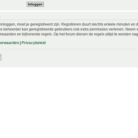
N
nloggen, moet je geregistreerd zijn. Registreren duurt slechts enkele minuten en 
De beheerder kan geregistreerde gebruikers ook extra permissies verlenen. Neem vo
rwaarden en bijhorende regels. Op het forum dienen de regels altijd te worden nag
oorwaarden
|
Privacybeleid