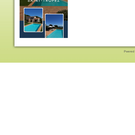
Pwered