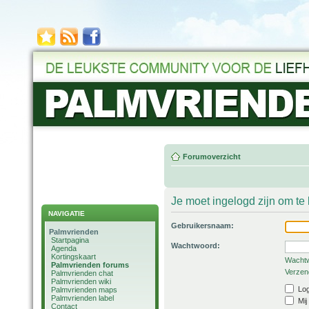
Forumoverzicht
Je moet ingelogd zijn om t
NAVIGATIE
Gebruikersnaam:
Palmvrienden
Startpagina
Wachtwoord:
Agenda
Kortingskaart
Wachtw
Palmvrienden forums
Verzend
Palmvrienden chat
Palmvrienden wiki
Log
Palmvrienden maps
Palmvrienden label
Mij
Contact