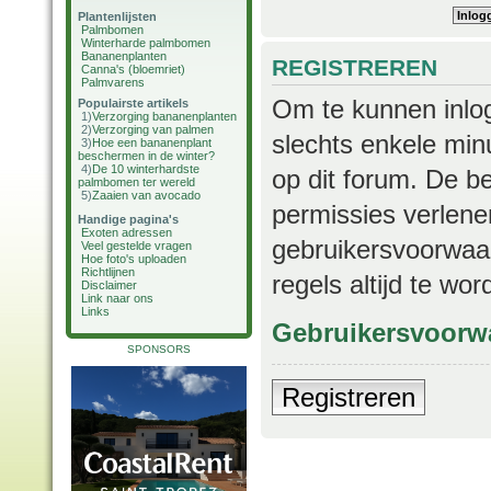
Plantenlijsten
Palmbomen
Winterharde palmbomen
Bananenplanten
REGISTREREN
Canna's (bloemriet)
Palmvarens
Om te kunnen inlog
Populairste artikels
1)
Verzorging bananenplanten
2)
Verzorging van palmen
slechts enkele min
3)
Hoe een bananenplant
beschermen in de winter?
4)
De 10 winterhardste
op dit forum. De b
palmbomen ter wereld
5)
Zaaien van avocado
permissies verlene
Handige pagina's
Exoten adressen
gebruikersvoorwaar
Veel gestelde vragen
Hoe foto's uploaden
Richtlijnen
regels altijd te wo
Disclaimer
Link naar ons
Links
Gebruikersvoorw
SPONSORS
Registreren