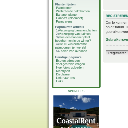
Plantenlijsten
Palmbomen
Winterharde palmbomen
Bananenplanten
REGISTRERE
Canna's (bloemriet)
Palmvarens
Om te kunnen i
op dit forum. 
Populairste artikels
1)
Verzorging bananenplanten
gebruikersvoo
2)
Verzorging van palmen
3)
Hoe een bananenplant
Gebruikersv
beschermen in de winter?
4)
De 10 winterhardste
palmbomen ter wereld
5)
Zaaien van avocado
Registreren
Handige pagina's
Exoten adressen
Veel gestelde vragen
Hoe foto's uploaden
Richtlijnen
Disclaimer
Link naar ons
Links
SPONSORS