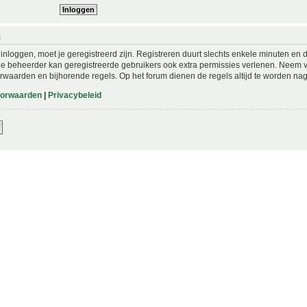
N
nloggen, moet je geregistreerd zijn. Registreren duurt slechts enkele minuten en 
De beheerder kan geregistreerde gebruikers ook extra permissies verlenen. Neem vo
rwaarden en bijhorende regels. Op het forum dienen de regels altijd te worden nag
oorwaarden
|
Privacybeleid