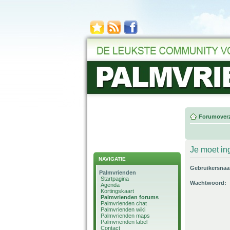
Forumoverz
Je moet in
NAVIGATIE
Gebruikersna
Palmvrienden
Startpagina
Wachtwoord:
Agenda
Kortingskaart
Palmvrienden forums
Palmvrienden chat
Palmvrienden wiki
Palmvrienden maps
Palmvrienden label
Contact