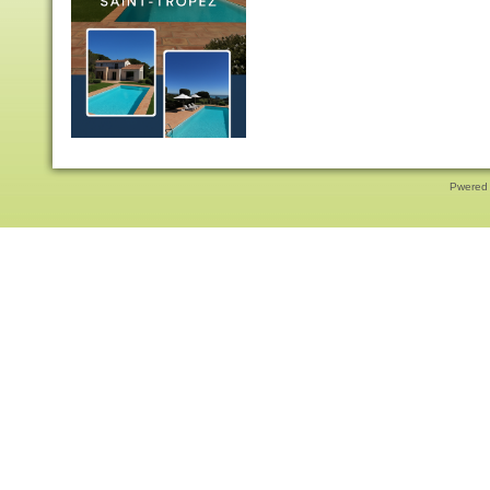
Pwered