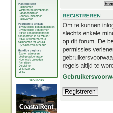
Plantenlijsten
Palmbomen
Winterharde palmbomen
Bananenplanten
REGISTREREN
Canna's (bloemriet)
Palmvarens
Om te kunnen inlog
Populairste artikels
1)
Verzorging bananenplanten
2)
Verzorging van palmen
slechts enkele min
3)
Hoe een bananenplant
beschermen in de winter?
4)
De 10 winterhardste
op dit forum. De b
palmbomen ter wereld
5)
Zaaien van avocado
permissies verlene
Handige pagina's
Exoten adressen
gebruikersvoorwaar
Veel gestelde vragen
Hoe foto's uploaden
Richtlijnen
regels altijd te wo
Disclaimer
Link naar ons
Links
Gebruikersvoorw
SPONSORS
Registreren