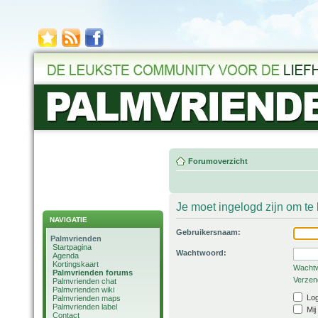
Forumoverzicht
Je moet ingelogd zijn om t
NAVIGATIE
Gebruikersnaam:
Palmvrienden
Startpagina
Wachtwoord:
Agenda
Kortingskaart
Wachtw
Palmvrienden forums
Verzend
Palmvrienden chat
Palmvrienden wiki
Log
Palmvrienden maps
Palmvrienden label
Mij
Contact